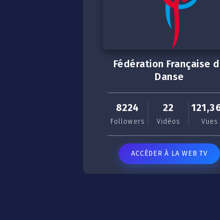
Fédération Française 
Danse
8224
22
121,3
Followers
Vidéos
Vues
ACCÉDER À LA WEB TV