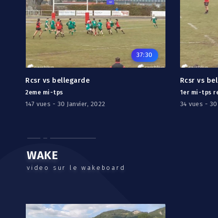
37:30
Rcsr vs bellegarde
Rcsr vs be
2eme mi-tps
1er mi-tps r
147 vues - 30 Janvier, 2022
34 vues - 30
WAKE
video sur le wakeboard