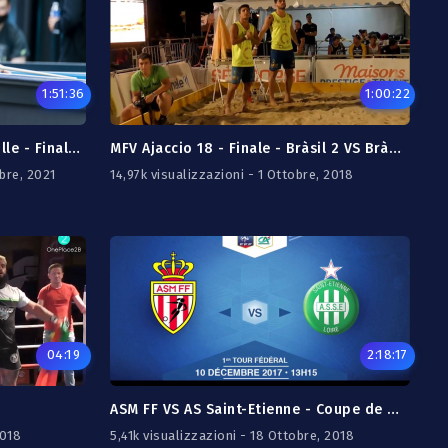
1:51:36
1:00:22
21/22 - BLACKBALL MASTER à Lille - Finale - Lambert vs Dumortier
MFV Ajaccio 18 - Finale - Bràsil 2 VS Bràsil 3
bre, 2021
14,97k visualizzazioni - 1 Ottobre, 2018
04:19
2:18:17
ASM FF VS AS Saint-Etienne - Coupe de France Féminine
2018
5,41k visualizzazioni - 18 Ottobre, 2018