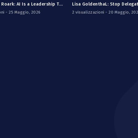
Phillip Corey Roark: AI Is a Leadership Test. Are You Passing It?
oni - 25 Maggio, 2026
2 visualizzazioni - 20 Maggio, 20