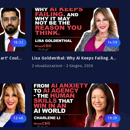
18:32
14:59
Safeer Qureshi: Why Being 'Smart' Could Be Your Biggest Stumbling Block
Lisa Goldenthal: Why AI Keeps Failing. And Why It May Not Be The Reason You Think.
2 visualizzazioni - 2 Giugno, 2026
12:48
19:29