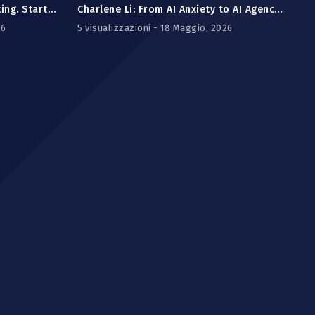
Lisa GoldenthaL: Stop Delegating. Start Architecting.
Charlene Li: From AI Anxiety to AI Agency - The Human Skills That Win in an AI World
26
5 visualizzazioni - 18 Maggio, 2026